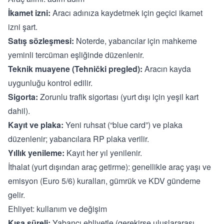
İkamet izni:
Aracı adınıza kaydetmek için geçici ikamet
izni şart.
Satış sözleşmesi:
Noterde, yabancılar için mahkeme
yeminli tercüman eşliğinde düzenlenir.
Teknik muayene (Tehnički pregled):
Aracın kayda
uygunluğu kontrol edilir.
Sigorta:
Zorunlu trafik sigortası (yurt dışı için yeşil kart
dahil).
Kayıt ve plaka:
Yeni ruhsat (“blue card”) ve plaka
düzenlenir; yabancılara RP plaka verilir.
Yıllık yenileme:
Kayıt her yıl yenilenir.
İthalat (yurt dışından araç getirme): genellikle araç yaşı ve
emisyon (Euro 5/6) kuralları, gümrük ve KDV gündeme
gelir.
Ehliyet: kullanım ve değişim
Kısa süreli:
Yabancı ehliyetle (gerekirse uluslararası