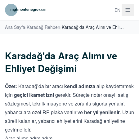
EN
Ana Sayfa
›
Karadağ Rehberi
›
Karadağ'da Araç Alımı ve Ehliyet Değişimi
Karadağ'da Araç Alımı ve
Ehliyet Değişimi
Özet:
Karadağ’da bir aracı
kendi adınıza
alıp kaydettirmek
için
geçici ikamet izni
gerekir. Süreçte noter onaylı satış
sözleşmesi, teknik muayene ve zorunlu sigorta yer alır;
yabancılara özel RP plaka verilir ve
her yıl yenilenir
. Uzun
süreli kalanlar, yabancı ehliyetlerini Karadağ ehliyetine
çevirmelidir.
Araç alımı: adım adım