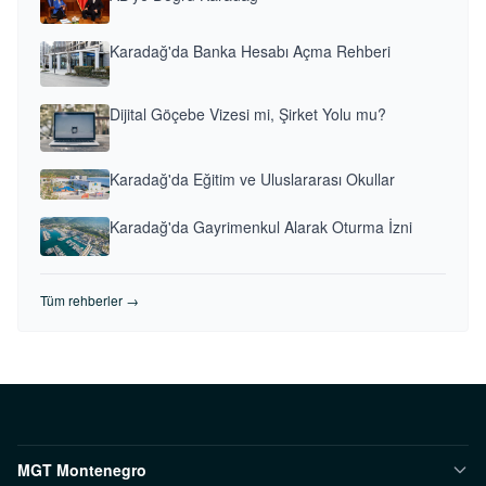
Karadağ'da Banka Hesabı Açma Rehberi
Dijital Göçebe Vizesi mi, Şirket Yolu mu?
Karadağ'da Eğitim ve Uluslararası Okullar
Karadağ'da Gayrimenkul Alarak Oturma İzni
Tüm rehberler →
MGT Montenegro