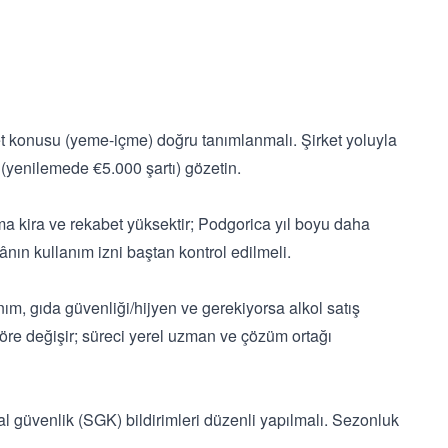
et konusu (yeme-içme) doğru tanımlanmalı. Şirket yoluyla
ı (yenilemede €5.000 şartı) gözetin.
ma kira ve rekabet yüksektir; Podgorica yıl boyu daha
kânın kullanım izni baştan kontrol edilmeli.
nım, gıda güvenliği/hijyen ve gerekiyorsa alkol satış
 göre değişir; süreci yerel uzman ve çözüm ortağı
l güvenlik (SGK) bildirimleri düzenli yapılmalı. Sezonluk