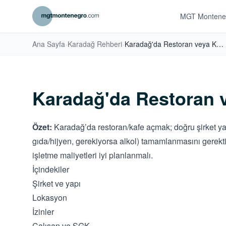
MGT Montene
Ana Sayfa
›
Karadağ Rehberi
›
Karadağ'da Restoran veya Kafe Açma Rehberi
Karadağ'da Restoran 
Özet:
Karadağ’da restoran/kafe açmak; doğru şirket yapı
gıda/hijyen, gerekiyorsa alkol) tamamlanmasını gerektir
işletme maliyetleri iyi planlanmalı.
İçindekiler
Şirket ve yapı
Lokasyon
İzinler
Çalışan ve SGK