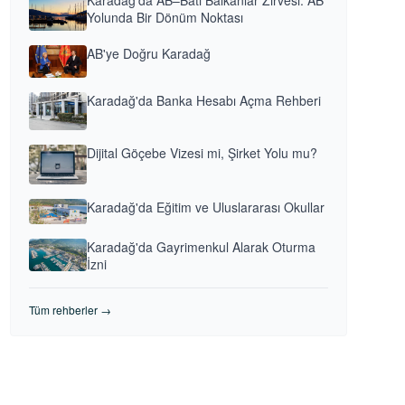
Karadağ'da AB–Batı Balkanlar Zirvesi: AB
Yolunda Bir Dönüm Noktası
AB'ye Doğru Karadağ
Karadağ'da Banka Hesabı Açma Rehberi
Dijital Göçebe Vizesi mi, Şirket Yolu mu?
Karadağ'da Eğitim ve Uluslararası Okullar
Karadağ'da Gayrimenkul Alarak Oturma
İzni
Tüm rehberler →