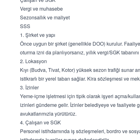
Vergi ve muhasebe
Sezonsallık ve maliyet
SSS
1. Şirket ve yapı
Önce uygun bir şirket (genellikle DOO) kurulur. Faaliy
oturma izni da planlıyorsanız, yıllık vergi/SGK tabanın
2. Lokasyon
Kıyı (Budva, Tivat, Kotor) yüksek sezon trafiği sunar a
istikrarlı bir yerel taban sağlar. Kira sözleşmesi ve me
3. İzinler
Yeme-içme işletmesi için tipik olarak işyeri açma/kulla
izinleri gündeme gelir. İzinler belediyeye ve faaliyete
avukatlarımızla yürütürüz.
4. Çalışan ve SGK
Personel istihdamında iş sözleşmeleri, bordro ve sosya
istihdamda kurallar ayrıca değerlendirilir.