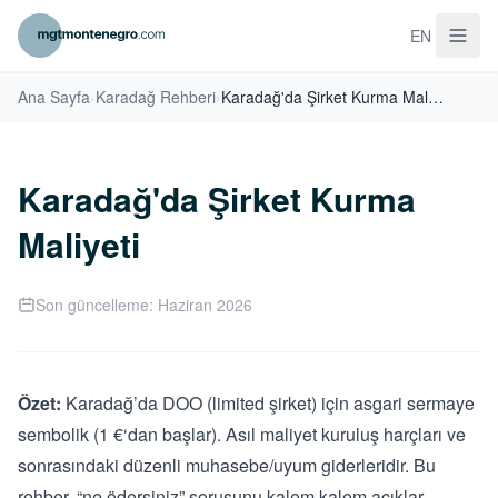
EN
Ana Sayfa
›
Karadağ Rehberi
›
Karadağ'da Şirket Kurma Maliyeti
Karadağ'da Şirket Kurma
Maliyeti
Son güncelleme: Haziran 2026
Özet:
Karadağ’da DOO (limited şirket) için asgari sermaye
sembolik (1 €‘dan başlar). Asıl maliyet kuruluş harçları ve
sonrasındaki düzenli muhasebe/uyum giderleridir. Bu
rehber, “ne ödersiniz” sorusunu kalem kalem açıklar —