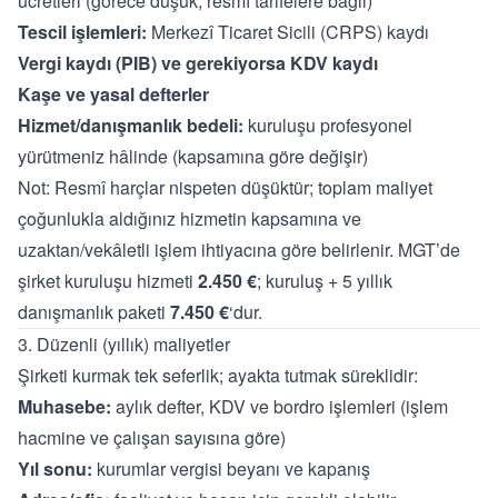
ücretleri (görece düşük, resmî tarifelere bağlı)
Tescil işlemleri:
Merkezî Ticaret Sicili (CRPS) kaydı
Vergi kaydı (PIB) ve gerekiyorsa KDV kaydı
Kaşe ve yasal defterler
Hizmet/danışmanlık bedeli:
kuruluşu profesyonel
yürütmeniz hâlinde (kapsamına göre değişir)
Not: Resmî harçlar nispeten düşüktür; toplam maliyet
çoğunlukla aldığınız hizmetin kapsamına ve
uzaktan/vekâletli işlem ihtiyacına göre belirlenir. MGT’de
şirket kuruluşu hizmeti
2.450 €
; kuruluş + 5 yıllık
danışmanlık paketi
7.450 €
‘dur.
3. Düzenli (yıllık) maliyetler
Şirketi kurmak tek seferlik; ayakta tutmak süreklidir:
Muhasebe:
aylık defter, KDV ve bordro işlemleri (işlem
hacmine ve çalışan sayısına göre)
Yıl sonu:
kurumlar vergisi beyanı ve kapanış