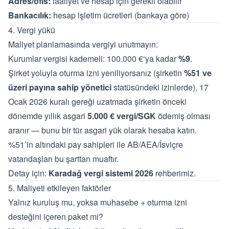
Adres/ofis:
faaliyet ve hesap için gerekli olabilir
Bankacılık:
hesap işletim ücretleri (bankaya göre)
4. Vergi yükü
Maliyet planlamasında vergiyi unutmayın:
Kurumlar vergisi kademeli: 100.000 €‘ya kadar
%9
.
Şirket yoluyla oturma izni yeniliyorsanız (şirketin
%51 ve
üzeri payına sahip yönetici
statüsündeki izinlerde), 17
Ocak 2026 kuralı gereği uzatmada şirketin önceki
dönemde yıllık asgari
5.000 € vergi/SGK
ödemiş olması
aranır — bunu bir tür asgari yük olarak hesaba katın.
%51’in altındaki pay sahipleri ile AB/AEA/İsviçre
vatandaşları bu şarttan muaftır.
Detay için:
Karadağ vergi sistemi 2026
rehberimiz.
5. Maliyeti etkileyen faktörler
Yalnız kuruluş mu, yoksa muhasebe + oturma izni
desteğini içeren paket mi?