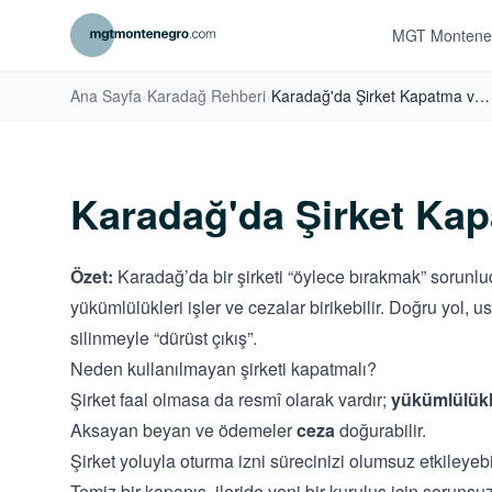
MGT Montene
Ana Sayfa
›
Karadağ Rehberi
›
Karadağ'da Şirket Kapatma ve Tasfiye Rehberi
Karadağ'da Şirket Kap
Özet:
Karadağ’da bir şirketi “öylece bırakmak” sorunludu
yükümlülükleri işler ve cezalar birikebilir. Doğru yol, 
silinmeyle “dürüst çıkış”.
Neden kullanılmayan şirketi kapatmalı?
Şirket faal olmasa da resmî olarak vardır;
yükümlülükl
Aksayan beyan ve ödemeler
ceza
doğurabilir.
Şirket yoluyla oturma izni sürecinizi olumsuz etkileyebil
Temiz bir kapanış, ileride yeni bir kuruluş için sorunsuz