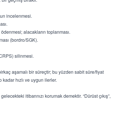
nun incelenmesi.
ası.
n ödenmesi; alacakların toplanması.
lması (bordro/SGK).
(CRPS) silinmesi.
irkaç aşamalı bir süreçtir; bu yüzden sabit süre/fiyat
kadar hızlı ve uygun ilerler.
lecekteki itibarınızı korumak demektir. “Dürüst çıkış”,