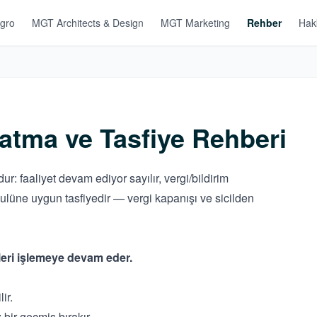
gro
MGT Architects & Design
MGT Marketing
Rehber
Hak
atma ve Tasfiye Rehberi
r: faaliyet devam ediyor sayılır, vergi/bildirim
usulüne uygun tasfiyedir — vergi kapanışı ve sicilden
eri işlemeye devam eder.
ir.
 bir geçmiş bırakır.