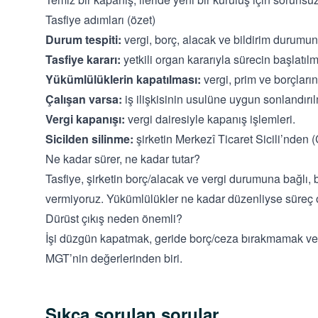
Tasfiye adımları (özet)
Durum tespiti:
vergi, borç, alacak ve bildirim durumu
Tasfiye kararı:
yetkili organ kararıyla sürecin başlatılm
Yükümlülüklerin kapatılması:
vergi, prim ve borçları
Çalışan varsa:
iş ilişkisinin usulüne uygun sonlandırı
Vergi kapanışı:
vergi dairesiyle kapanış işlemleri.
Sicilden silinme:
şirketin Merkezî Ticaret Sicili’nden 
Ne kadar sürer, ne kadar tutar?
Tasfiye, şirketin borç/alacak ve vergi durumuna bağlı, b
vermiyoruz. Yükümlülükler ne kadar düzenliyse süreç o 
Dürüst çıkış neden önemli?
İşi düzgün kapatmak, geride borç/ceza bırakmamak ve ge
MGT’nin değerlerinden biri.
Sıkça sorulan sorular