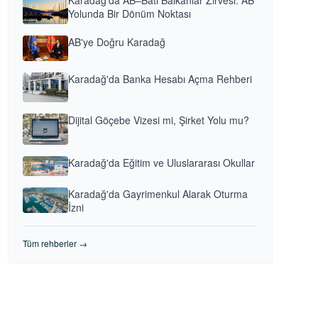
Karadağ'da AB–Batı Balkanlar Zirvesi: AB
Yolunda Bir Dönüm Noktası
AB'ye Doğru Karadağ
Karadağ'da Banka Hesabı Açma Rehberi
Dijital Göçebe Vizesi mi, Şirket Yolu mu?
Karadağ'da Eğitim ve Uluslararası Okullar
Karadağ'da Gayrimenkul Alarak Oturma
İzni
Tüm rehberler →