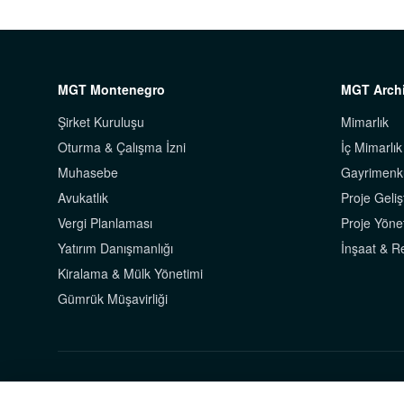
MGT Montenegro
MGT Archi
Şirket Kuruluşu
Mimarlık
Oturma & Çalışma İzni
İç Mimarlık
Muhasebe
Gayrimenk
Avukatlık
Proje Geliş
Vergi Planlaması
Proje Yöne
Yatırım Danışmanlığı
İnşaat & 
Kiralama & Mülk Yönetimi
Gümrük Müşavirliği
© 2026 MGT Montenegro. Tüm hakları saklıdır.